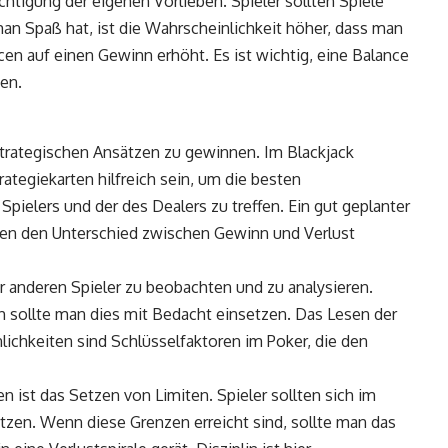
ichtigung der eigenen Vorlieben. Spieler sollten Spiele
n Spaß hat, ist die Wahrscheinlichkeit höher, dass man
cen auf einen Gewinn erhöht. Es ist wichtig, eine Balance
en.
 strategischen Ansätzen zu gewinnen. Im Blackjack
tegiekarten hilfreich sein, um die besten
pielers und der des Dealers zu treffen. Ein gut geplanter
en den Unterschied zwischen Gewinn und Verlust
er anderen Spieler zu beobachten und zu analysieren.
h sollte man dies mit Bedacht einsetzen. Das Lesen der
ichkeiten sind Schlüsselfaktoren im Poker, die den
en ist das Setzen von Limiten. Spieler sollten sich im
tzen. Wenn diese Grenzen erreicht sind, sollte man das