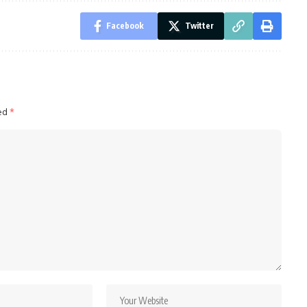
Facebook
Twitter
ked
*