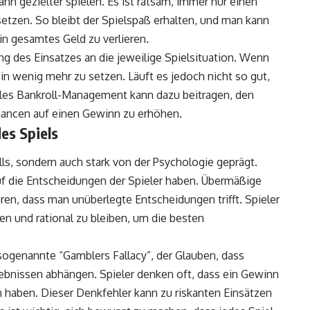
nn gezielter spielen. Es ist ratsam, immer nur einen
setzen. So bleibt der Spielspaß erhalten, und man kann
in gesamtes Geld zu verlieren.
ng des Einsatzes an die jeweilige Spielsituation. Wenn
in wenig mehr zu setzen. Läuft es jedoch nicht so gut,
ibles Bankroll-Management kann dazu beitragen, den
Chancen auf einen Gewinn zu erhöhen.
es Spiels
alls, sondern auch stark von der Psychologie geprägt.
f die Entscheidungen der Spieler haben. Übermäßige
en, dass man unüberlegte Entscheidungen trifft. Spieler
ren und rational zu bleiben, um die besten
 sogenannte “Gamblers Fallacy”, der Glauben, dass
ebnissen abhängen. Spieler denken oft, dass ein Gewinn
ren haben. Dieser Denkfehler kann zu riskanten Einsätzen