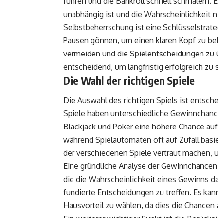
führen und die Bankroll schnell schmälern. E
unabhängig ist und die Wahrscheinlichkeit n
Selbstbeherrschung ist eine Schlüsselstrate
Pausen gönnen, um einen klaren Kopf zu beh
vermeiden und die Spielentscheidungen zu ü
entscheidend, um langfristig erfolgreich zu s
Die Wahl der richtigen Spiele
Die Auswahl des richtigen Spiels ist entsche
Spiele haben unterschiedliche Gewinnchance
Blackjack und Poker eine höhere Chance au
während Spielautomaten oft auf Zufall basie
der verschiedenen Spiele vertraut machen, 
Eine gründliche Analyse der Gewinnchancen is
die die Wahrscheinlichkeit eines Gewinns da
fundierte Entscheidungen zu treffen. Es kann
Hausvorteil zu wählen, da dies die Chancen