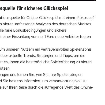
squelle für sicheres Glücksspiel
ationsquelle für Online-Glücksspiel mit einem Fokus auf
orm bietet umfassende Analysen des deutschen Marktes
 die faire Bonusbedingungen und sichere
 einer Einzahlung von nur 1 Euro neue Anbieter testen
 um unseren Nutzern ein vertrauensvolles Spielerlebnis
 über aktuelle Trends, Strategien und Tipps, um die
ist es, Ihnen die bestmögliche Spielerfahrung zu bieten
tützen.
ungen und lernen Sie, wie Sie Ihre Spielstrategien
 Sie bestens informiert, um verantwortungsvoll zu
e auf Ihrer Reise durch die aufregende Welt des Online-