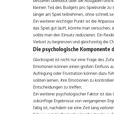
besseren Überblick über die Ausgaben und ka
kleinen Teil des Budgets pro Spielrunde zu 
länger am Spiel teilnehmen, ohne schnell se
Ein weiterer wichtiger Punkt ist die Anpassu
das Spiel gut läuft, könnte man versuchen, e
sollte man den Einsatz reduzieren. Ein flex
Verlust zu begrenzen und gleichzeitig die 
Die psychologische Komponente d
Glücksspiel ist nicht nur eine Frage des Zuf
Emotionen können einen großen Einfluss au
Aufregung oder Frustration können dazu führ
sollten lernen, ihre Emotionen zu kontrollie
Entscheidungen zu treffen.
Ein weiterer psychologischer Faktor ist das
zukünftige Ergebnisse von vergangenen Erg
fällig ist, nachdem sie eine Zeit lang verlo