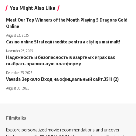
You Might Also Like
Meet Our Top Winners of the Month Playing 5 Dragons Gold
Online
August 22, 2025
Casino online Strategii inedite pentru a câștiga mai mult!
November 25, 2025
Надежность и безопасность в азартных играх как
выбрать правильную платформу
December 25, 2025
Vavada Зеркало Вход на официальный сайт.3511 (2)
August 30, 2025
Filmitalks
Explore personalized movie recommendations and uncover