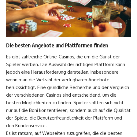
Die besten Angebote und Plattformen finden
Es gibt zahlreiche Online-Casinos, die um die Gunst der
Spieler werben. Die Auswahl der richtigen Plattform kann
jedoch eine Herausforderung darstellen, insbesondere
wenn man die Vielzahl der verfügbaren Angebote
berücksichtigt. Eine gründliche Recherche und der Vergleich
der verschiedenen Casinos sind entscheidend, um die
besten Möglichkeiten zu finden. Spieler sollten sich nicht
nur auf die Boni konzentrieren, sondern auch auf die Qualität
der Spiele, die Benutzerfreundlichkeit der Plattform und
den Kundenservice.
Es ist ratsam, auf Webseiten zuzugreifen, die die besten