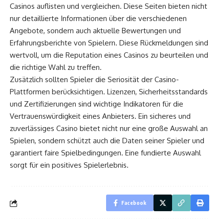
Casinos auflisten und vergleichen. Diese Seiten bieten nicht
nur detaillierte Informationen über die verschiedenen
Angebote, sondern auch aktuelle Bewertungen und
Erfahrungsberichte von Spielern. Diese Rückmeldungen sind
wertvoll, um die Reputation eines Casinos zu beurteilen und
die richtige Wahl zu treffen.
Zusätzlich sollten Spieler die Seriosität der Casino-
Plattformen berücksichtigen. Lizenzen, Sicherheitsstandards
und Zertifizierungen sind wichtige Indikatoren für die
Vertrauenswürdigkeit eines Anbieters. Ein sicheres und
zuverlässiges Casino bietet nicht nur eine große Auswahl an
Spielen, sondern schützt auch die Daten seiner Spieler und
garantiert faire Spielbedingungen. Eine fundierte Auswahl
sorgt für ein positives Spielerlebnis.
Facebook