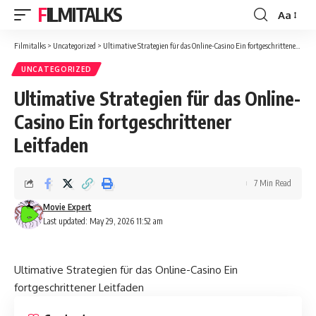
FILMITALKS
Aa
Font
Resizer
Filmitalks
>
Uncategorized
>
Ultimative Strategien für das Online-Casino Ein fortgeschrittener Leitfaden
UNCATEGORIZED
Ultimative Strategien für das Online-
Casino Ein fortgeschrittener
Leitfaden
7 Min Read
Movie Expert
Last updated: May 29, 2026 11:52 am
Ultimative Strategien für das Online-Casino Ein
fortgeschrittener Leitfaden