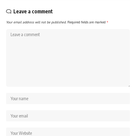
Leave a comment
Your email address will not be published.
Required fields are marked
*