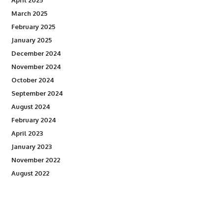
April 2025
March 2025
February 2025
January 2025
December 2024
November 2024
October 2024
September 2024
August 2024
February 2024
April 2023
January 2023
November 2022
August 2022