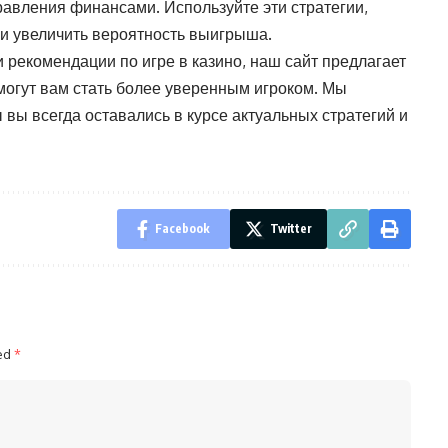
равления финансами. Используйте эти стратегии,
 и увеличить вероятность выигрыша.
рекомендации по игре в казино, наш сайт предлагает
могут вам стать более уверенным игроком. Мы
вы всегда оставались в курсе актуальных стратегий и
Facebook
Twitter
ked
*