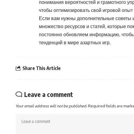
понимания вероятностей и грамотного уп
чтобы оптимизировать свой игровой опыт
Если вам нужны дополнительные советы и 
множество ресурсов и статей, которые по
постоянно обновляем информацию, чтобы 
тенденций в мире азартных игр.
Share This Article
Leave a comment
Your email address will not be published.
Required fields are mar