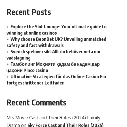
Recent Posts
Explore the Slot Lounge: Your ultimate guide to
winning at online casinos
Why choose BeonBet UK? Unveiling unmatched
safety and fast withdrawals
Svensk spelöversikt Allt du behöver veta om
vadslagning
Гамболинг Моҳияти қадам ба қадам дар
ҷаҳони Pinco casino
Ultimative Strategien für das Online-Casino Ein
fortgeschrittener Leitfaden
Recent Comments
Mrs Movie Cast and Their Roles (2024) Family
Drama
on
Sky Force Cast and Their Roles (2025)