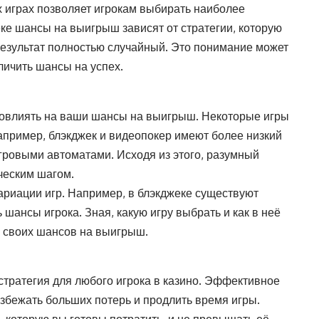
 играх позволяет игрокам выбирать наиболее
ке шансы на выигрыш зависят от стратегии, которую
 результат полностью случайный. Это понимание может
личить шансы на успех.
повлиять на ваши шансы на выигрыш. Некоторые игры
апример, блэкджек и видеопокер имеют более низкий
ровыми автоматами. Исходя из этого, разумный
ческим шагом.
вариации игр. Например, в блэкджеке существуют
 шансы игрока. Зная, какую игру выбрать и как в неё
ю своих шансов на выигрыш.
тратегия для любого игрока в казино. Эффективное
збежать больших потерь и продлить время игры.
 которую вы готовы потратить, и не превышать её,