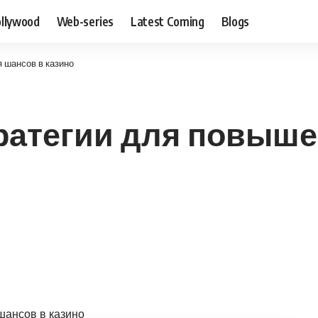
llywood
Web-series
Latest Coming
Blogs
 шансов в казино
атегии для повыше
ансов в казино