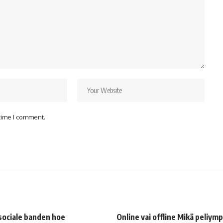
 time I comment.
sociale banden hoe
Online vai offline Mikä peliym