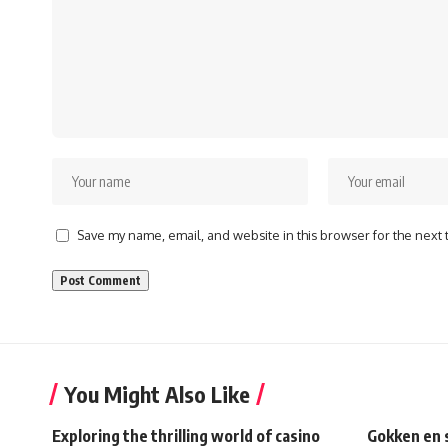
Save my name, email, and website in this browser for the next
You Might Also Like
Exploring the thrilling world of casino
Gokken en 