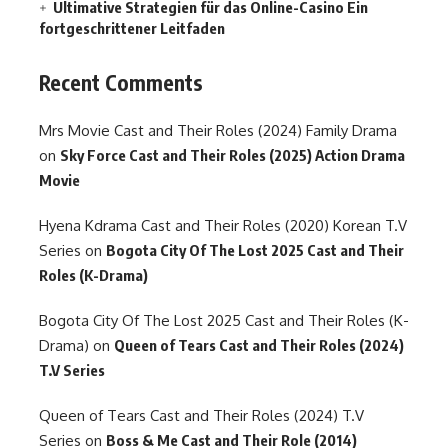
Ultimative Strategien für das Online-Casino Ein
fortgeschrittener Leitfaden
Recent Comments
Mrs Movie Cast and Their Roles (2024) Family Drama
on
Sky Force Cast and Their Roles (2025) Action Drama
Movie
Hyena Kdrama Cast and Their Roles (2020) Korean T.V
Series
on
Bogota City Of The Lost 2025 Cast and Their
Roles (K-Drama)
Bogota City Of The Lost 2025 Cast and Their Roles (K-
Drama)
on
Queen of Tears Cast and Their Roles (2024)
T.V Series
Queen of Tears Cast and Their Roles (2024) T.V
Series
on
Boss & Me Cast and Their Role (2014)