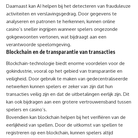
Daarnaast kan AI helpen bij het detecteren van frauduleuze
activiteiten en verslavingsgedrag. Door gegevens te
analyseren en patronen te herkennen, kunnen online
casino’s sneller ingrijpen wanneer spelers ongezonde
gokgewoonten vertonen, wat bijdraagt aan een
verantwoorde speelomgeving.
Blockchain en de transparantie van transacties
Blockchain-technologie biedt enorme voordelen voor de
gokindustrie, vooral op het gebied van transparantie en
veiligheid. Door gebruik te maken van gedecentraliseerde
netwerken kunnen spelers er zeker van zijn dat hun
transacties veilig zijn en dat de uitbetalingen eerlijk zijn. Dit
kan ook bijdragen aan een grotere vertrouwensband tussen
spelers en casino’s.
Bovendien kan blockchain helpen bij het verifiëren van de
eerlijkheid van spellen. Door de uitkomst van spellen te
registreren op een blockchain, kunnen spelers altijd