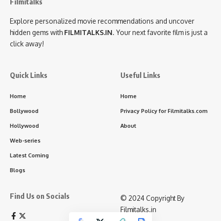
Filmitalks
Explore personalized movie recommendations and uncover
hidden gems with
FILMITALKS.IN
. Your next favorite film is just a
click away!
Quick Links
Useful Links
Home
Home
Bollywood
Privacy Policy for Filmitalks.com
Hollywood
About
Web-series
Latest Coming
Blogs
Find Us on Socials
©️ 2024 Copyright By
Filmitalks.in