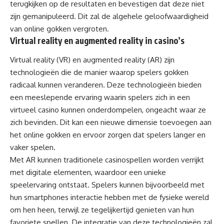
terugkijken op de resultaten en bevestigen dat deze niet
zijn gemanipuleerd. Dit zal de algehele geloofwaardigheid
van online gokken vergroten.
Virtual reality en augmented reality in casino’s
Virtual reality (VR) en augmented reality (AR) zijn
technologieën die de manier waarop spelers gokken
radicaal kunnen veranderen. Deze technologieën bieden
een meeslepende ervaring waarin spelers zich in een
virtueel casino kunnen onderdompelen, ongeacht waar ze
zich bevinden. Dit kan een nieuwe dimensie toevoegen aan
het online gokken en ervoor zorgen dat spelers langer en
vaker spelen.
Met AR kunnen traditionele casinospellen worden verrijkt
met digitale elementen, waardoor een unieke
speelervaring ontstaat. Spelers kunnen bijvoorbeeld met
hun smartphones interactie hebben met de fysieke wereld
om hen heen, terwijl ze tegelijkertijd genieten van hun
favoriete spellen. De integratie van deze technologieën zal