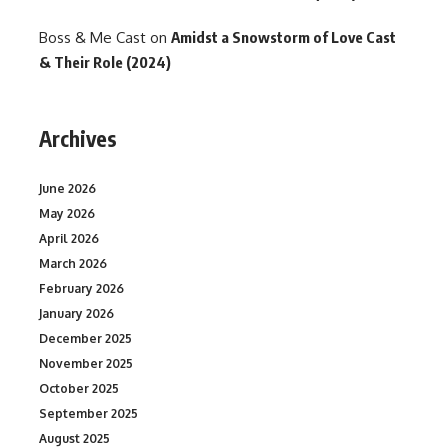
Boss & Me Cast
on
Amidst a Snowstorm of Love Cast
& Their Role (2024)
Archives
June 2026
May 2026
April 2026
March 2026
February 2026
January 2026
December 2025
November 2025
October 2025
September 2025
August 2025