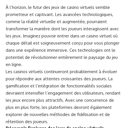
À l’horizon, le futur des jeux de casino virtuels semble
prometteur et captivant. Les avancées technologiques,
comme la réalité virtuelle et augmentée, pourraient
transformer la manière dont les joueurs interagissent avec
les jeux. Imaginez pouvoir entrer dans un casino virtuel où
chaque détail est soigneusement conçu pour vous plonger
dans une expérience immersive. Ces technologies ont le
potentiel de révolutionner entièrement le paysage du jeu
en ligne.
Les casinos virtuels continueront probablement à évoluer
pour répondre aux attentes croissantes des joueurs. La
gamification et l’intégration de fonctionnalités sociales
devraient intensifier l’engagement des utilisateurs, rendant
les jeux encore plus attractifs. Avec une concurrence de
plus en plus forte, les plateformes devront également
explorer de nouvelles méthodes de fidélisation et de
rétention des joueurs.