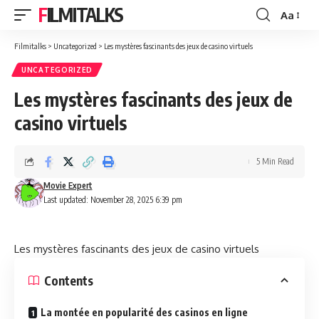
FILMITALKS
Aa
Font
Resizer
Filmitalks
>
Uncategorized
>
Les mystères fascinants des jeux de casino virtuels
UNCATEGORIZED
Les mystères fascinants des jeux de
casino virtuels
5 Min Read
Movie Expert
Last updated: November 28, 2025 6:39 pm
Les mystères fascinants des jeux de casino virtuels
Contents
La montée en popularité des casinos en ligne