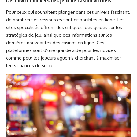
Découvrir l’univers des jeux de casino virtuels
Pour ceux qui souhaitent plonger dans cet univers fascinant,
de nombreuses ressources sont disponibles en ligne. Les
sites spécialisés offrent des critiques, des guides sur les
stratégies de jeu, ainsi que des informations sur les
dernières nouveautés des casinos en ligne. Ces
plateformes sont d’une grande aide pour les novices
comme pour les joueurs aguerris cherchant à maximiser
leurs chances de succès.