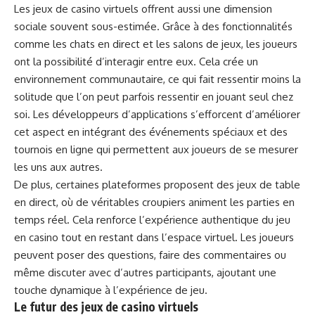
Les jeux de casino virtuels offrent aussi une dimension
sociale souvent sous-estimée. Grâce à des fonctionnalités
comme les chats en direct et les salons de jeux, les joueurs
ont la possibilité d’interagir entre eux. Cela crée un
environnement communautaire, ce qui fait ressentir moins la
solitude que l’on peut parfois ressentir en jouant seul chez
soi. Les développeurs d’applications s’efforcent d’améliorer
cet aspect en intégrant des événements spéciaux et des
tournois en ligne qui permettent aux joueurs de se mesurer
les uns aux autres.
De plus, certaines plateformes proposent des jeux de table
en direct, où de véritables croupiers animent les parties en
temps réel. Cela renforce l’expérience authentique du jeu
en casino tout en restant dans l’espace virtuel. Les joueurs
peuvent poser des questions, faire des commentaires ou
même discuter avec d’autres participants, ajoutant une
touche dynamique à l’expérience de jeu.
Le futur des jeux de casino virtuels