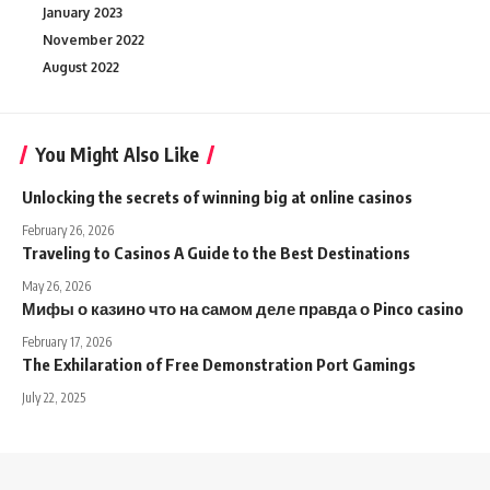
January 2023
November 2022
August 2022
You Might Also Like
Unlocking the secrets of winning big at online casinos
February 26, 2026
Traveling to Casinos A Guide to the Best Destinations
May 26, 2026
Мифы о казино что на самом деле правда о Pinco casino
February 17, 2026
The Exhilaration of Free Demonstration Port Gamings
July 22, 2025