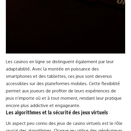
Les casinos en ligne se distinguent également par leur
adaptabilité. Avec la montée en puissance des
smartphones et des tablettes, ces jeux sont devenus
accessibles sur des plateformes mobiles. Cette flexibilité
permet aux joueurs de profiter de leurs expériences de
jeux n’importe où et à tout moment, rendant leur pratique
encore plus addictive et engageante.
Les algorithmes et la sécurité des jeux virtuels
Un aspect peu connu des jeux de casino virtuels est le rôle
crucial des algorithmes. Chaque jeu utilise des générateurs