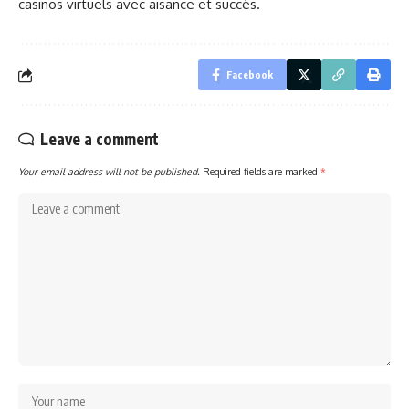
casinos virtuels avec aisance et succès.
Facebook
Leave a comment
Your email address will not be published.
Required fields are marked
*