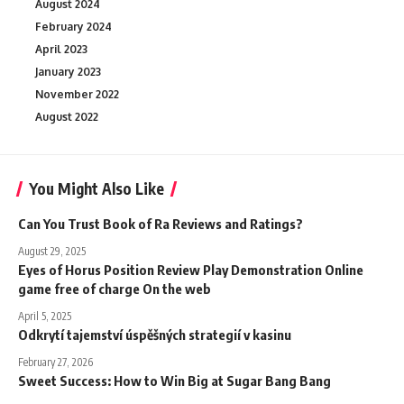
August 2024
February 2024
April 2023
January 2023
November 2022
August 2022
You Might Also Like
Can You Trust Book of Ra Reviews and Ratings?
August 29, 2025
Eyes of Horus Position Review Play Demonstration Online
game free of charge On the web
April 5, 2025
Odkrytí tajemství úspěšných strategií v kasinu
February 27, 2026
Sweet Success: How to Win Big at Sugar Bang Bang