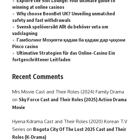
Explore the Slot Lounge: Your ultimate guide to
winning at online casinos
Why choose BeonBet UK? Unveiling unmatched
safety and fast withdrawals
Svensk spelöversikt Allt du behöver veta om
vadslagning
Гамболинг Моҳияти қадам ба қадам дар ҷаҳони
Pinco casino
Ultimative Strategien für das Online-Casino Ein
fortgeschrittener Leitfaden
Recent Comments
Mrs Movie Cast and Their Roles (2024) Family Drama
on
Sky Force Cast and Their Roles (2025) Action Drama
Movie
Hyena Kdrama Cast and Their Roles (2020) Korean T.V
Series
on
Bogota City Of The Lost 2025 Cast and Their
Roles (K-Drama)