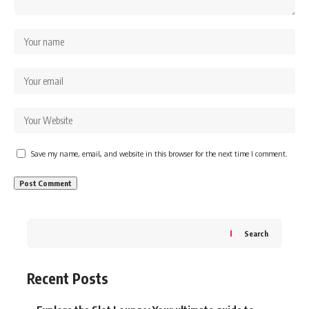
Save my name, email, and website in this browser for the next time I comment.
Search
Recent Posts