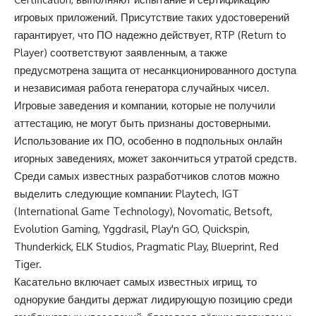
игровых приложений. Присутствие таких удостоверений
гарантирует, что ПО надежно действует, RTP (Return to
Player) соответствуют заявленным, а также
предусмотрена защита от несанкционированного доступа
и независимая работа генератора случайных чисел.
Игровые заведения и компании, которые не получили
аттестацию, не могут быть признаны достоверными.
Использование их ПО, особенно в подпольных онлайн
игорных заведениях, может закончиться утратой средств.
Среди самых известных разработчиков слотов можно
выделить следующие компании: Playtech, IGT
(International Game Technology), Novomatic, Betsoft,
Evolution Gaming, Yggdrasil, Play'n GO, Quickspin,
Thunderkick, ELK Studios, Pragmatic Play, Blueprint, Red
Tiger.
Касательно включает самых известных игрищ, то
однорукие бандиты держат лидирующую позицию среди