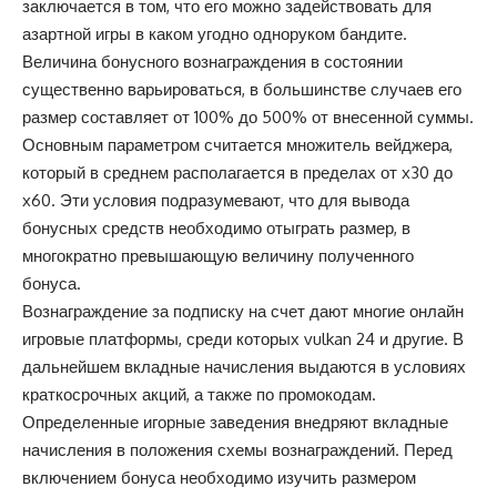
заключается в том, что его можно задействовать для
азартной игры в каком угодно одноруком бандите.
Величина бонусного вознаграждения в состоянии
существенно варьироваться, в большинстве случаев его
размер составляет от 100% до 500% от внесенной суммы.
Основным параметром считается множитель вейджера,
который в среднем располагается в пределах от x30 до
x60. Эти условия подразумевают, что для вывода
бонусных средств необходимо отыграть размер, в
многократно превышающую величину полученного
бонуса.
Вознаграждение за подписку на счет дают многие онлайн
игровые платформы, среди которых vulkan 24 и другие. В
дальнейшем вкладные начисления выдаются в условиях
краткосрочных акций, а также по промокодам.
Определенные игорные заведения внедряют вкладные
начисления в положения схемы вознаграждений. Перед
включением бонуса необходимо изучить размером