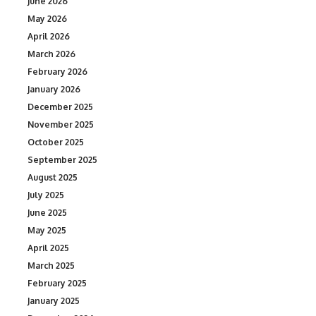
June 2026
May 2026
April 2026
March 2026
February 2026
January 2026
December 2025
November 2025
October 2025
September 2025
August 2025
July 2025
June 2025
May 2025
April 2025
March 2025
February 2025
January 2025