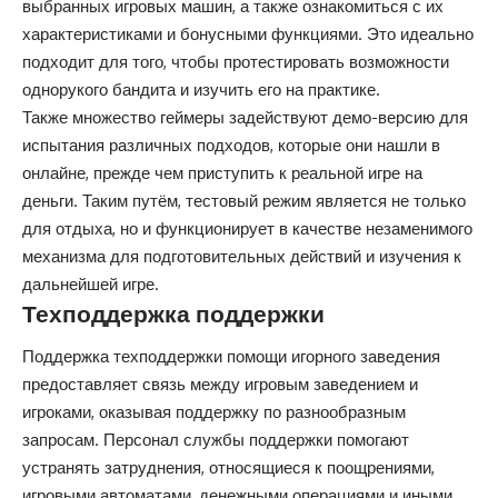
выбранных игровых машин, а также ознакомиться с их
характеристиками и бонусными функциями. Это идеально
подходит для того, чтобы протестировать возможности
однорукого бандита и изучить его на практике.
Также множество геймеры задействуют демо-версию для
испытания различных подходов, которые они нашли в
онлайне, прежде чем приступить к реальной игре на
деньги. Таким путём, тестовый режим является не только
для отдыха, но и функционирует в качестве незаменимого
механизма для подготовительных действий и изучения к
дальнейшей игре.
Техподдержка поддержки
Поддержка техподдержки помощи игорного заведения
предоставляет связь между игровым заведением и
игроками, оказывая поддержку по разнообразным
запросам. Персонал службы поддержки помогают
устранять затруднения, относящиеся к поощрениями,
игровыми автоматами, денежными операциями и иными