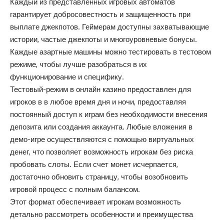
Каждый из представленных игровых автоматов
гарантирует добросовестность и защищенность при
выплате джекпотов. Геймерам доступны захватывающие
истории, частые джекпоты и многоуровневые бонусы.
Каждые азартные машины можно тестировать в тестовом
режиме, чтобы лучше разобраться в их
функционирование и специфику.
Тестовый-режим в онлайн казино предоставлен для
игроков в в любое время дня и ночи, предоставляя
постоянный доступ к играм без необходимости внесения
депозита или создания аккаунта. Любые вложения в
демо-игре осуществляются с помощью виртуальных
денег, что позволяет возможность игрокам без риска
пробовать слоты. Если счет монет исчерпается,
достаточно обновить страницу, чтобы возобновить
игровой процесс с полным балансом.
Этот формат обеспечивает игрокам возможность
детально рассмотреть особенности и преимущества