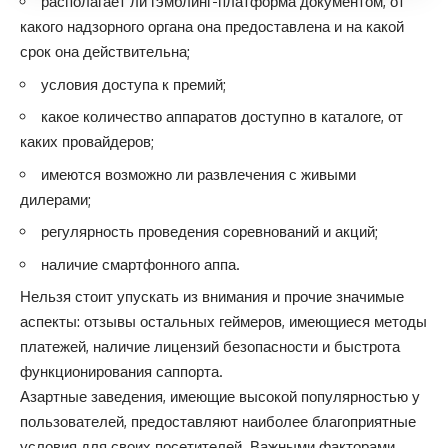
располагает ли гэмблинг-платформа документом, от
какого надзорного органа она предоставлена и на какой
срок она действительна;
условия доступа к премий;
какое количество аппаратов доступно в каталоге, от
каких провайдеров;
имеются возможно ли развлечения с живыми
дилерами;
регулярность проведения соревнований и акций;
наличие смартфонного аппа.
Нельзя стоит упускать из внимания и прочие значимые
аспекты: отзывы остальных геймеров, имеющиеся методы
платежей, наличие лицензий безопасности и быстрота
функционирования саппорта.
Азартные заведения, имеющие высокой популярностью у
пользователей, предоставляют наиболее благоприятные
условия для своих посетителей. Важными факторами