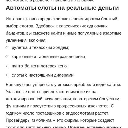
Автоматы слоты на реальные деньги
Интернет казино предоставляют своим игрокам богатый
выбор слотов. Вдобавок к классических одноруких
бандитов, вы сможете найти и иные популярные азартные
увлечения, включая:
рулетка и техасский холдем;
карточные и табличные развлечения;
пунто-банко и лотерея кено;
слоты с настоящими дилерами.
Большую популярность у игроков приобрели видеослоты.
Указанные слоты привлекают внимание из-за
детализированной визуализации, новаторским бонусным
функциям и присутствию прогрессивных джекпотов. С
годиком число поставщиков с видеослотами растет.
Провайдеры гэмблинга – это фирмы, которые создают
софт для виртуальных казино. Преимущественно игорных