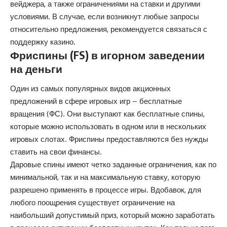
вейджера, а также ограничениями на ставки и другими
условиями. В случае, если возникнут любые запросы
относительно предложения, рекомендуется связаться с
поддержку казино.
Фриспины (FS) в игорном заведении
на деньги
Один из самых популярных видов акционных
предложений в сфере игровых игр – бесплатные
вращения (ФС). Они выступают как бесплатные спины,
которые можно использовать в одном или в нескольких
игровых слотах. Фриспины предоставляются без нужды
ставить на свои финансы.
Даровые спины имеют четко заданные ограничения, как по
минимальной, так и на максимальную ставку, которую
разрешено применять в процессе игры. Вдобавок, для
любого поощрения существует ограничение на
наибольший допустимый приз, который можно заработать