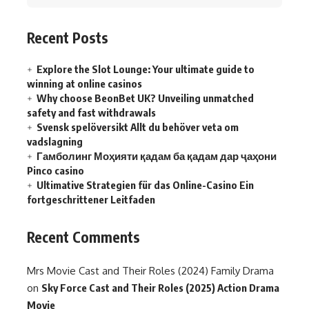
Recent Posts
Explore the Slot Lounge: Your ultimate guide to
winning at online casinos
Why choose BeonBet UK? Unveiling unmatched
safety and fast withdrawals
Svensk spelöversikt Allt du behöver veta om
vadslagning
Гамболинг Моҳияти қадам ба қадам дар ҷаҳони
Pinco casino
Ultimative Strategien für das Online-Casino Ein
fortgeschrittener Leitfaden
Recent Comments
Mrs Movie Cast and Their Roles (2024) Family Drama
on
Sky Force Cast and Their Roles (2025) Action Drama
Movie