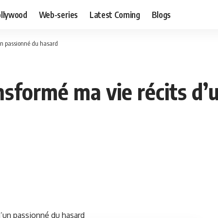
llywood
Web-series
Latest Coming
Blogs
un passionné du hasard
nsformé ma vie récits d’
d’un passionné du hasard