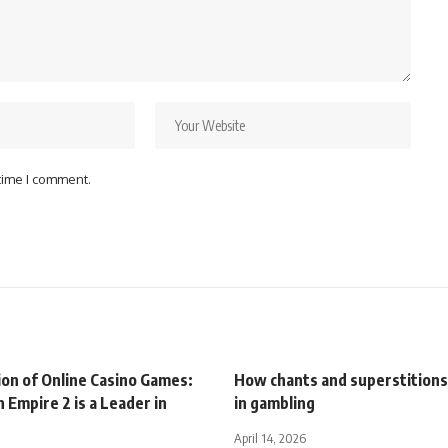
 time I comment.
ion of Online Casino Games:
How chants and superstitions 
Empire 2 is a Leader in
in gambling
April 14, 2026