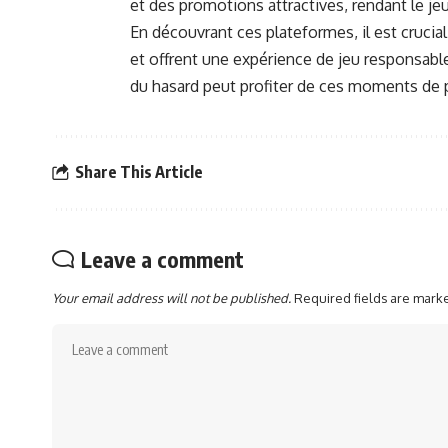
et des promotions attractives, rendant le jeu
En découvrant ces plateformes, il est crucial
et offrent une expérience de jeu responsab
du hasard peut profiter de ces moments de pl
Share This Article
Leave a comment
Your email address will not be published.
Required fields are mar