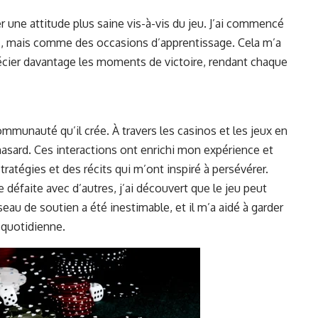
une attitude plus saine vis-à-vis du jeu. J’ai commencé
s, mais comme des occasions d’apprentissage. Cela m’a
cier davantage les moments de victoire, rendant chaque
ommunauté qu’il crée. À travers les casinos et les jeux en
 hasard. Ces interactions ont enrichi mon expérience et
ratégies et des récits qui m’ont inspiré à persévérer.
défaite avec d’autres, j’ai découvert que le jeu peut
eau de soutien a été inestimable, et il m’a aidé à garder
 quotidienne.