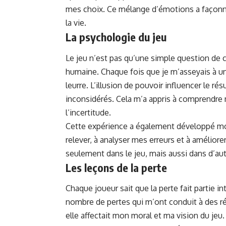
mes choix. Ce mélange d’émotions a façonné
la vie.
La psychologie du jeu
Le jeu n’est pas qu’une simple question de 
humaine. Chaque fois que je m’asseyais à un
leurre. L’illusion de pouvoir influencer le ré
inconsidérés. Cela m’a appris à comprendre m
l’incertitude.
Cette expérience a également développé mon s
relever, à analyser mes erreurs et à amélior
seulement dans le jeu, mais aussi dans d’au
Les leçons de la perte
Chaque joueur sait que la perte fait partie in
nombre de pertes qui m’ont conduit à des réf
elle affectait mon moral et ma vision du jeu. 