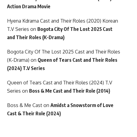
Action Drama Movie
Hyena Kdrama Cast and Their Roles (2020) Korean
T.V Series
on
Bogota City Of The Lost 2025 Cast
and Their Roles (K-Drama)
Bogota City Of The Lost 2025 Cast and Their Roles
(K-Drama)
on
Queen of Tears Cast and Their Roles
(2024) T.V Series
Queen of Tears Cast and Their Roles (2024) T.V
Series
on
Boss & Me Cast and Their Role (2014)
Boss & Me Cast
on
Amidst a Snowstorm of Love
Cast & Their Role (2024)