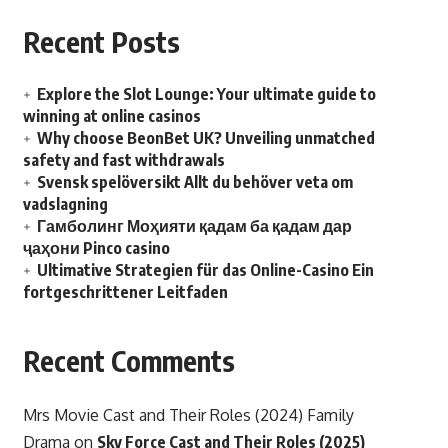
Recent Posts
Explore the Slot Lounge: Your ultimate guide to
winning at online casinos
Why choose BeonBet UK? Unveiling unmatched
safety and fast withdrawals
Svensk spelöversikt Allt du behöver veta om
vadslagning
Гамболинг Моҳияти қадам ба қадам дар
ҷаҳони Pinco casino
Ultimative Strategien für das Online-Casino Ein
fortgeschrittener Leitfaden
Recent Comments
Mrs Movie Cast and Their Roles (2024) Family
Drama
on
Sky Force Cast and Their Roles (2025)