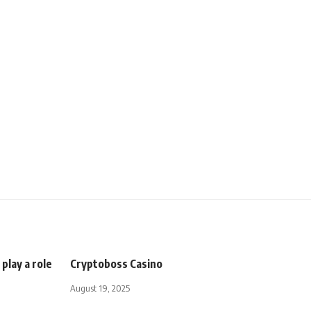
play a role
Cryptoboss Casino
August 19, 2025