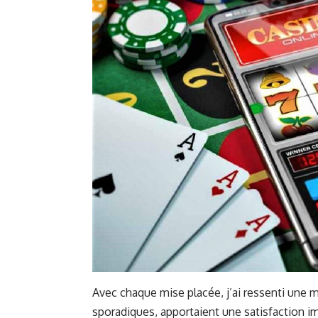
Avec chaque mise placée, j’ai ressenti une m
sporadiques, apportaient une satisfaction im