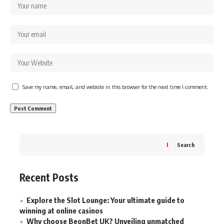
Save my name, email, and website in this browser for the next time I comment.
Search
Recent Posts
Explore the Slot Lounge: Your ultimate guide to
winning at online casinos
Why choose BeonBet UK? Unveiling unmatched