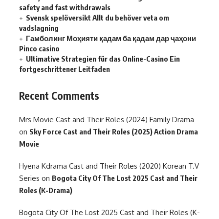
safety and fast withdrawals
Svensk spelöversikt Allt du behöver veta om
vadslagning
Гамболинг Моҳияти қадам ба қадам дар ҷаҳони
Pinco casino
Ultimative Strategien für das Online-Casino Ein
fortgeschrittener Leitfaden
Recent Comments
Mrs Movie Cast and Their Roles (2024) Family Drama
on
Sky Force Cast and Their Roles (2025) Action Drama
Movie
Hyena Kdrama Cast and Their Roles (2020) Korean T.V
Series
on
Bogota City Of The Lost 2025 Cast and Their
Roles (K-Drama)
Bogota City Of The Lost 2025 Cast and Their Roles (K-