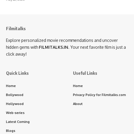
Filmitalks
Explore personalized movie recommendations and uncover
hidden gems with
FILMITALKS.IN
. Your next favorite film is just a
click away!
Quick Links
Useful Links
Home
Home
Bollywood
Privacy Policy for Filmitalks.com
Hollywood
About
Web-series
Latest Coming
Blogs