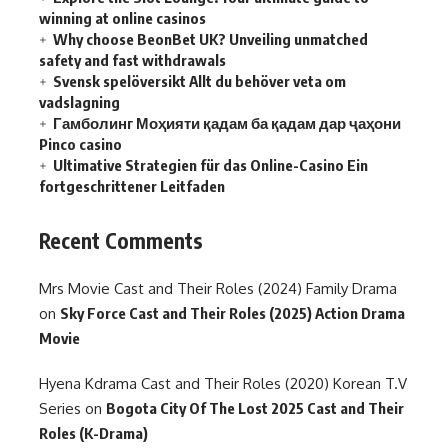
winning at online casinos
Why choose BeonBet UK? Unveiling unmatched
safety and fast withdrawals
Svensk spelöversikt Allt du behöver veta om
vadslagning
Гамболинг Моҳияти қадам ба қадам дар ҷаҳони
Pinco casino
Ultimative Strategien für das Online-Casino Ein
fortgeschrittener Leitfaden
Recent Comments
Mrs Movie Cast and Their Roles (2024) Family Drama
on
Sky Force Cast and Their Roles (2025) Action Drama
Movie
Hyena Kdrama Cast and Their Roles (2020) Korean T.V
Series
on
Bogota City Of The Lost 2025 Cast and Their
Roles (K-Drama)