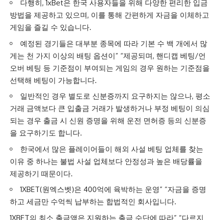
다행히, 1xBet은 한국 사용자들을 위해 다양한 편리한 입금
방법을 제공하고 있으며, 이를 통해 간편하게 자금을 이체하고
게임을 즐길 수 있습니다.
예정된 경기들은 대부분 종목에 따라 기본 수 백 개에서 많
게는 천 가지 이상의 배팅 옵션이” “제공되며, 핸디캡 베팅/언
오버 베팅 등 기준점이 부여되는 게임의 경우 원하는 기준점을
선택해 베팅이 가능합니다.
일반적인 경우 별도로 신분증까지 요구하지는 않으나, 평소
거래 금액보다 큰 입출금 거래가 발생하거나 부정 베팅이 의심
되는 경우 출금 시 신원 증명을 위해 운전 면허증 등의 신분증
을 요구하기도 합니다.
한국에서 많은 플레이어들이 해외 사설 베팅 업체를 찾는
이유 중 하나는 불법 사설 업체보다 안정성과 높은 배당률을
제공하기 때문이다.
1XBET(원엑스벳)은 400억에 육박하는 운영” “자금을 증명
하고 세금만 수억씩 납부하는 합법적인 회사입니다.
1XBET의 최소 출금액은 지원하는 출금 수단에 따라” “다르지