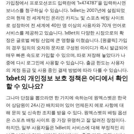
가입창에서 프로모션코드 입력란에 ‘1×474787’을 입력하시면
보너스를 청구하실 수 있습니다. 1xBet는 2007년에 설립되었
으며 현재 전 세계적인 온라인 카지노 및 스포츠 베팅 사이트
로 성장하여 전 세계에 40만 명 이상의 사용자와 70개 언어로
서비스를 제공하고 있습니다. 1xBet의 다양한 시장으로의 확
장은 글로벌 베팅 산업에 큰 영향을 미쳤습니다. [원클릭] 가입
의 경우 임의의 숫자와 문자로 구성된 아이디가 즉시 발급되어
매우 빠른 속도로 가입할 수 있으며, 따로 저장해 놓았다가 나
중에 다시 로그인에 사용할 수 있습니다. 출금 한도는 사용자
의 계정 등급 및 사용 중인 결제 방법에 따라 다를 수 있습니다.
1xbet의 개인정보 보호 정책은 어디에서 확인
할 수 있나요?
그나마 단점을 뽑으라면 한 가지에 속하는데 원엑스벳은 한국
어 상담원이 24시간 배치되어 있어 언제든지 에로 사항에 대
해 문의 및 신속한 조치를 받을 수 있다. 원엑스벳의 배팅 옵션
은 스포츠 배팅 사이트 중 가장 유명하고 잘 알려진 장점이다.
하지만, 일부 사용자들은 1xBet의 서비스에 대해 부정적인 리