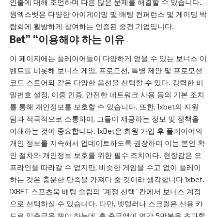
인출에 대해 조언하며 다른 많은 문제를 해결할 수 있습니다.
원엑스벳은 다양한 아이게이밍 및 배팅 컨퍼런스 및 게이밍 박
람회에 활발하게 참여하는 인증된 중견 기업입니다.
Bet” “이용해야 하는 이유
이 페이지에는 플레이어들이 다양하게 얻을 수 있는 보너스 이
벤트를 비롯해 보너스 게임, 프로모션, 특별 제안 및 프로모션
코드 스토어와 같은 다양한 옵션을 선택할 수 있다. 강력한 비
밀번호 설정, 이중 인증, 안전한 네트워크 사용 등의 기본 조치
를 통해 개인정보를 보호할 수 있습니다. 또한, 1xbet의 지원
팀과 적극적으로 소통하며, 그들이 제공하는 정보 및 정책을
이해하는 것이 중요합니다. 1xBet은 회원 가입 후 플레이어의
개인 정보를 지속해서 업데이트하도록 권장하며 이는 본인 확
인 절차와 개인정보 보호를 위한 필수 조치이다. 현장감은 오
프라인을 따라갈 수 없지만, 비슷한 게임을 수고 없이 플레이
하는 것은 충분한 만족을 가져다 줄 것이라 생각합니다 1xbet.
1XBET 스포츠북 배팅 슬립의 ‘계정 선택‘ 칸에서 보너스 계정
으로 선택하실 수 있습니다. 다만, 넷텔러나 스크릴은 신용 카
드로 입출금을 해야 하는데, 총 출금액이 연간 5만불을 초과할