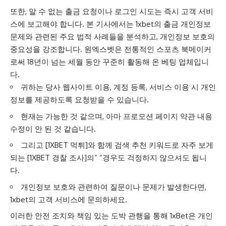
또한, 알 수 없는 출금 요청이나 로그인 시도는 즉시 고객 서비
스에 보고해야 합니다. 본 기사에서는 1xbet의 출금 개인정보
문제와 관련된 주요 법적 사례들을 분석하고, 개인정보 보호의
중요성을 강조합니다. 원엑스벳은 전통적인 스포츠 북메이커
로써 18년이 넘는 세월 동안 꾸준히 활동해 온 베팅 업체입니
다.
귀하는 당사 웹사이트 이용, 계정 등록, 서비스 이용 시 개인
정보를 제공하도록 요청받을 수 있습니다.
현재는 가능한 것 같으며, 아마 프로모션 페이지 약관 내용
수정이 안 된 것 같습니다.
그리고 [1XBET 먹튀]와 함께 검색 추천 키워드로 자주 보게
되는 [1XBET 경찰 조사]의” “경우도 걱정하지 않으셔도 됩니
다.
개인정보 보호와 관련하여 질문이나 문제가 발생한다면,
1xbet의 고객 서비스에 문의하세요.
이러한 안전 조치와 책임 있는 도박 관행을 통해 1xBet은 개인