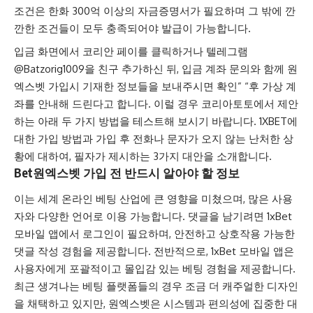
조건은 한화 300억 이상의 자금증명서가 필요하며 그 밖에 깐
깐한 조건들이 모두 충족되어야 발급이 가능합니다.
입금 화면에서 코리안 페이를 클릭하거나 텔레그램
@Batzorig1009을 친구 추가하신 뒤, 입금 계좌 문의와 함께 원
엑스벳 가입시 기재한 정보들을 보내주시면 확인” “후 가상 계
좌를 안내해 드린다고 합니다. 이럴 경우 코리아토토에서 제안
하는 아래 두 가지 방법을 테스트해 보시기 바랍니다. 1XBET에
대한 가입 방법과 가입 후 전화나 문자가 오지 않는 난처한 상
황에 대하여, 필자가 제시하는 3가지 대안을 소개합니다.
Bet원엑스벳 가입 전 반드시 알아야 할 정보
이는 세계 온라인 베팅 산업에 큰 영향을 미쳤으며, 많은 사용
자와 다양한 언어로 이용 가능합니다. 댓글을 남기려면 1xBet
모바일 앱에서 로그인이 필요하며, 안전하고 상호작용 가능한
댓글 작성 경험을 제공합니다. 전반적으로, 1xBet 모바일 앱은
사용자에게 포괄적이고 몰입감 있는 베팅 경험을 제공합니다.
최근 생겨나는 베팅 플랫폼들의 경우 조금 더 캐주얼한 디자인
을 채택하고 있지만, 원엑스벳은 시스템과 편의성에 집중한 대