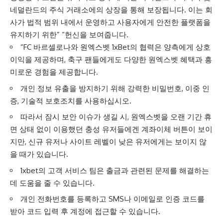
네덜란드의 주식 거래소에의 상장을 통해 보장됩니다. 이는 회
사가 법적 범위 내에서 운영하고 사용자에게 안전한 플랫폼을
유지하기 위한” “헌신을 보여줍니다.
“FC 바르셀로나와 원엑스벳 1xBet의 협력은 양측에게 상호
이익을 제공하며, 축구 팬들에게도 다양한 원엑스벳 혜택과 흥
미로운 경험을 제공합니다.
개인 정보 유출을 방지하기 위해 강력한 비밀번호, 이중 인
증, 기술적 보호조치를 사용하십시오.
따라서 잠시 보안 이슈가 생길 시, 원엑스벳을 오랜 기간 휴
면 상태 없이 이용했던 충성 유저들에겐 계좌이체 버튼이 보이
지만, 신규 유저나 사이트 레벨이 낮은 유저에게는 보이지 않
을 때가 있습니다.
1xbet의 고객 서비스 팀은 출금과 관련된 문제를 해결하는
데 도움을 줄 수 있습니다.
개인 전화번호를 등록하고 SMS나 이메일로 인증 코드를
받아 코드 입력 후 계정에 접근할 수 있습니다.