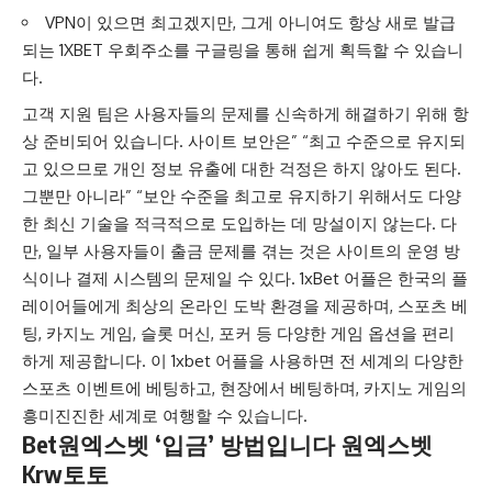
VPN이 있으면 최고겠지만, 그게 아니여도 항상 새로 발급
되는 1XBET 우회주소를 구글링을 통해 쉽게 획득할 수 있습니
다.
고객 지원 팀은 사용자들의 문제를 신속하게 해결하기 위해 항
상 준비되어 있습니다. 사이트 보안은” “최고 수준으로 유지되
고 있으므로 개인 정보 유출에 대한 걱정은 하지 않아도 된다.
그뿐만 아니라” “보안 수준을 최고로 유지하기 위해서도 다양
한 최신 기술을 적극적으로 도입하는 데 망설이지 않는다. 다
만, 일부 사용자들이 출금 문제를 겪는 것은 사이트의 운영 방
식이나 결제 시스템의 문제일 수 있다. 1xBet 어플은 한국의 플
레이어들에게 최상의 온라인 도박 환경을 제공하며, 스포츠 베
팅, 카지노 게임, 슬롯 머신, 포커 등 다양한 게임 옵션을 편리
하게 제공합니다. 이 1xbet 어플을 사용하면 전 세계의 다양한
스포츠 이벤트에 베팅하고, 현장에서 베팅하며, 카지노 게임의
흥미진진한 세계로 여행할 수 있습니다.
Bet원엑스벳 ‘입금’ 방법입니다 원엑스벳
Krw토토