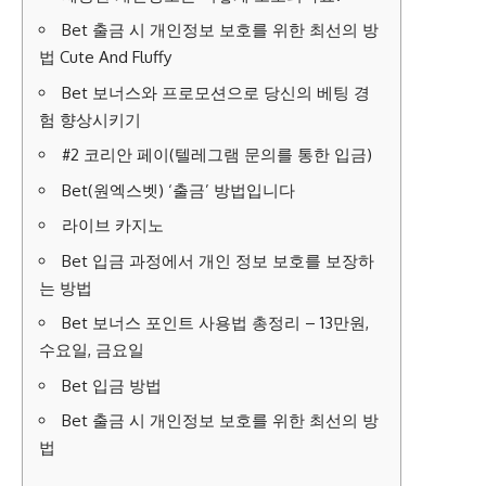
Bet 출금 시 개인정보 보호를 위한 최선의 방
법 Cute And Fluffy
Bet 보너스와 프로모션으로 당신의 베팅 경
험 향상시키기
#2 코리안 페이(텔레그램 문의를 통한 입금)
Bet(원엑스벳) ‘출금’ 방법입니다
라이브 카지노
Bet 입금 과정에서 개인 정보 보호를 보장하
는 방법
Bet 보너스 포인트 사용법 총정리 – 13만원,
수요일, 금요일
Bet 입금 방법
Bet 출금 시 개인정보 보호를 위한 최선의 방
법