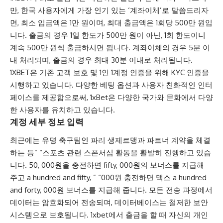
만, 한국 사용자에게 가장 인기 있는 ‘계좌이체’로 말씀드리자
면, 최소 입금액은 1만 원이며, 최대 출금액은 1회당 500만 원입
니다. 출금의 경우 1일 한도가 500만 원이 아닌, 1회 한도이니
계속 500만 원씩 출금하시면 됩니다. 계좌이체의 경우 5분 이
내 처리되며, 출금의 경우 최대 30분 이내로 처리됩니다.
1XBET은 기존 고객 보호 및 1인 1계정 인증을 위해 KYC 인증을
시행하고 있습니다. 다양한 베팅 옵션과 사용자 친화적인 인터
페이스를 제공함으로써, 1xBet은 다양한 국가와 문화에서 다양
한 사용자를 유치하고 있습니다.
계정 세부 정보 입력
최근에는 유명 축구팀인 파리 생제르맹과 파트너 계약을 체결
하는 등” “스포츠 관련 스폰서십 활동을 활발히 진행하고 있습
니다. 50, 000원을 충전하면 fifty, 000원의 보너스를 지급해
주고 a hundred and fifty, ” “000원 충전하면 맥스 a hundred
and forty, 000원 보너스를 지급해 줍니다. 모든 전송 과정에서
데이터는 암호화되어 전송되며, 데이터베이스는 철저한 보안
시스템으로 보호됩니다. 1xbet에서 출금을 할 때 자신의 개인