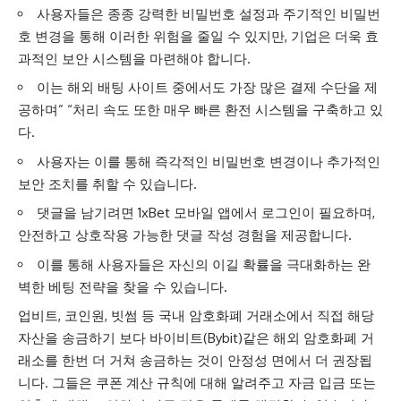
사용자들은 종종 강력한 비밀번호 설정과 주기적인 비밀번
호 변경을 통해 이러한 위험을 줄일 수 있지만, 기업은 더욱 효
과적인 보안 시스템을 마련해야 합니다.
이는 해외 배팅 사이트 중에서도 가장 많은 결제 수단을 제
공하며” “처리 속도 또한 매우 빠른 환전 시스템을 구축하고 있
다.
사용자는 이를 통해 즉각적인 비밀번호 변경이나 추가적인
보안 조치를 취할 수 있습니다.
댓글을 남기려면 1xBet 모바일 앱에서 로그인이 필요하며,
안전하고 상호작용 가능한 댓글 작성 경험을 제공합니다.
이를 통해 사용자들은 자신의 이길 확률을 극대화하는 완
벽한 베팅 전략을 찾을 수 있습니다.
업비트, 코인원, 빗썸 등 국내 암호화폐 거래소에서 직접 해당
자산을 송금하기 보다 바이비트(Bybit)같은 해외 암호화폐 거
래소를 한번 더 거쳐 송금하는 것이 안정성 면에서 더 권장됩
니다. 그들은 쿠폰 계산 규칙에 대해 알려주고 자금 입금 또는