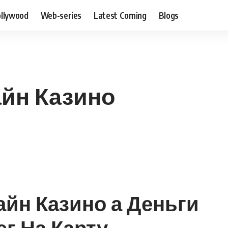
llywood
Web-series
Latest Coming
Blogs
айн Казино
йн Казино а Деньги
г На Карту