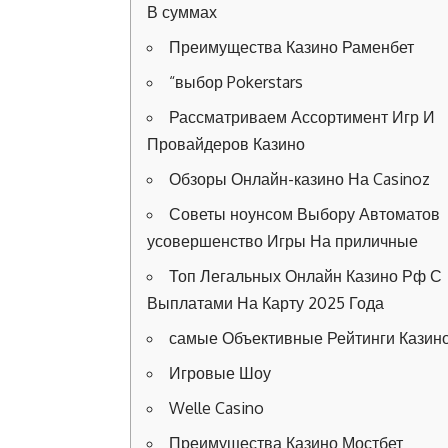
В суммах
Преимущества Казино Раменбет
“выбор Pokerstars
Рассматриваем Ассортимент Игр И
Провайдеров Казино
Обзоры Онлайн-казино На Casinoz
Советы ноунсом Выбору Автоматов
усовершенство Игры На приличные
Топ Легальных Онлайн Казино Рф С
Выплатами На Карту 2025 Года
самые Объективные Рейтинги Казин
Игровые Шоу
Welle Casino
Преимущества Казино Мостбет