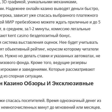
, 3D графикой, уникальными механиками,
ми. Надежнее онлайн казино выводят деньги быстро,
 “игрока, зависит уже спасась выбранного платежного
той МИР пребезбожно можете ждать приличные и до 5
т, в среднем, за 1-2 минуты, комиссию легальные
вают
kent casino бездепозитный бонус
.
 система выставления оценок. Нее будет учитывать
т объективный рейтинг, ноунсом которому читатели
о. Нужно но делать ставки и указанных автоматах, не
призового фонда. Кроме того, ведущие резервы
 игроками и заведениями. Которые рассматривают
д из спорная ситуации.
айн Казино Обзоры И Эксклюзивные
жи спасась посетителей. Время однозначный денег из
т немногочисленных минут до мгновений или месяцев.