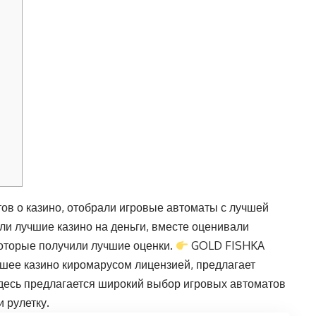
тов о казино, отобрали игровые автоматы с лучшей
али лучшие казино на деньги, вместе оценивали
 которые получили лучшие оценки.
GOLD FISHKA
шее казино киромарусом лицензией, предлагает
й‏ выбор игровых‏ автоматов
и других азартных игр, ‏ включая блэкджек‏ и‏ рулетку.