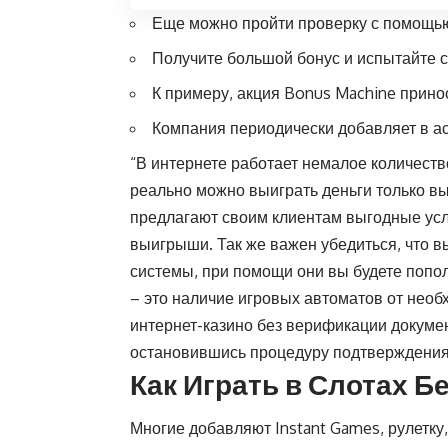
Еще можно пройти проверку с помощью 
Получите большой бонус и испытайте с
К примеру, акция Bonus Machine прино
Компания периодически добавляет в а
“В интернете работает немалое количество
реально можно выиграть деньги только в
предлагают своим клиентам выгодные ус
выигрыши. Так же важен убедиться, что 
системы, при помощи они вы будете попол
– это наличие игровых автоматов от нео
интернет-казино без верификации докумен
остановившись процедуру подтверждения
Как Играть в Слотах Б
Многие добавляют Instant Games, рулетку,