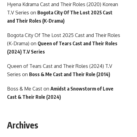
Hyena Kdrama Cast and Their Roles (2020) Korean
T.V Series
on
Bogota City Of The Lost 2025 Cast
and Their Roles (K-Drama)
Bogota City Of The Lost 2025 Cast and Their Roles
(K-Drama)
on
Queen of Tears Cast and Their Roles
(2024) T.V Series
Queen of Tears Cast and Their Roles (2024) T.V
Series
on
Boss & Me Cast and Their Role (2014)
Boss & Me Cast
on
Amidst a Snowstorm of Love
Cast & Their Role (2024)
Archives