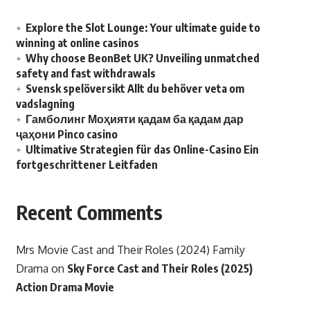
Explore the Slot Lounge: Your ultimate guide to
winning at online casinos
Why choose BeonBet UK? Unveiling unmatched
safety and fast withdrawals
Svensk spelöversikt Allt du behöver veta om
vadslagning
Гамболинг Моҳияти қадам ба қадам дар
ҷаҳони Pinco casino
Ultimative Strategien für das Online-Casino Ein
fortgeschrittener Leitfaden
Recent Comments
Mrs Movie Cast and Their Roles (2024) Family
Drama
on
Sky Force Cast and Their Roles (2025)
Action Drama Movie