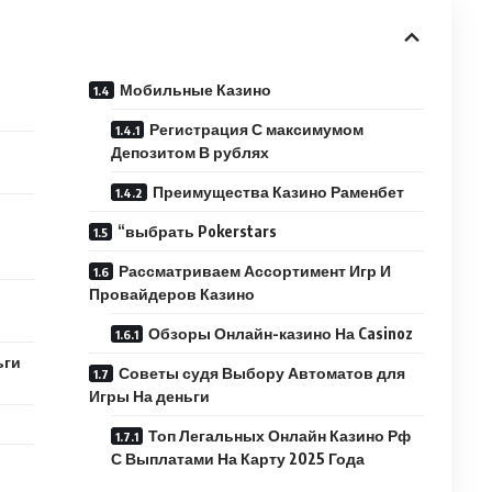
Мобильные Казино
Регистрация С максимумом
Депозитом В рублях
Преимущества Казино Раменбет
“выбрать Pokerstars
Рассматриваем Ассортимент Игр И
Провайдеров Казино
Обзоры Онлайн-казино На Casinoz
ьги
Советы судя Выбору Автоматов для
Игры На деньги
Топ Легальных Онлайн Казино Рф
С Выплатами На Карту 2025 Года